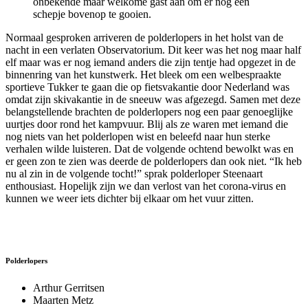
onbekende maar welkome gast aan om er nog een
schepje bovenop te gooien.
Normaal gesproken arriveren de polderlopers in het holst van de
nacht in een verlaten Observatorium. Dit keer was het nog maar half
elf maar was er nog iemand anders die zijn tentje had opgezet in de
binnenring van het kunstwerk. Het bleek om een welbespraakte
sportieve Tukker te gaan die op fietsvakantie door Nederland was
omdat zijn skivakantie in de sneeuw was afgezegd. Samen met deze
belangstellende brachten de polderlopers nog een paar genoeglijke
uurtjes door rond het kampvuur. Blij als ze waren met iemand die
nog niets van het polderlopen wist en beleefd naar hun sterke
verhalen wilde luisteren. Dat de volgende ochtend bewolkt was en
er geen zon te zien was deerde de polderlopers dan ook niet. “Ik heb
nu al zin in de volgende tocht!” sprak polderloper Steenaart
enthousiast. Hopelijk zijn we dan verlost van het corona-virus en
kunnen we weer iets dichter bij elkaar om het vuur zitten.
Polderlopers
Arthur Gerritsen
Maarten Metz