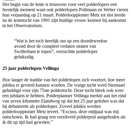
Het begin van de lente is trouwens voor veel polderlopers een
feestelijk moment want ook polderlopers Pollmann en Weber vieren
hun verjaardag op 21 maart. Polderlooppionier Metz tot slot leerde
na de lentetocht van 1991 zijn huidige vrouw kennen bij aankomst
in het Observatorium.
“Wat is het toch heerlijk om op een doordeweekse
avond door de compleet verlaten straten van
Swifterbant te lopen”, verzuchtte polderloper
gelukzalig.
25 jaar polderlopen Vellinga
Hoe langer de traditie van het polderlopen zich voortzet, hoe meer
jubilea er gevierd kunnen worden. De vorige tocht werd Steenaart
gehuldigd voor zijn 75ste poldertocht. Deze tocht bleek ook weer
een jubilaris te hebben. Polderplanner Vellinga merkte aan het eind
van zeven kilometer Elandweg op dat het 25 jaar geleden was dat
hij debuteerde als polderloper. Zoveel jubilea werden
polderlooppionier Metz teveel. “Excuus, deze mijlpaal was mij
ontschoten. Ik had graag een verzilverd polderprul aangeboden als
ik dit op tijd had geweten.”