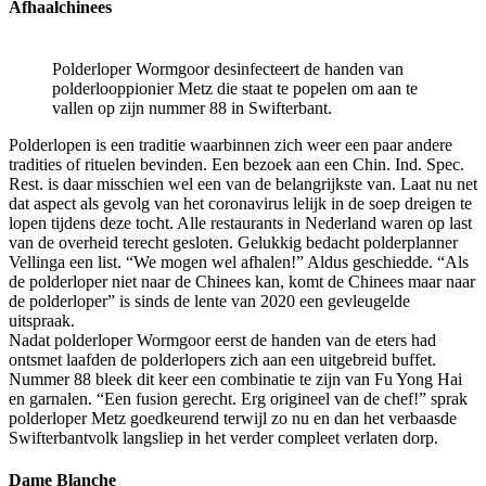
Afhaalchinees
Polderloper Wormgoor desinfecteert de handen van
polderlooppionier Metz die staat te popelen om aan te
vallen op zijn nummer 88 in Swifterbant.
Polderlopen is een traditie waarbinnen zich weer een paar andere
tradities of rituelen bevinden. Een bezoek aan een Chin. Ind. Spec.
Rest. is daar misschien wel een van de belangrijkste van. Laat nu net
dat aspect als gevolg van het coronavirus lelijk in de soep dreigen te
lopen tijdens deze tocht. Alle restaurants in Nederland waren op last
van de overheid terecht gesloten. Gelukkig bedacht polderplanner
Vellinga een list. “We mogen wel afhalen!” Aldus geschiedde. “Als
de polderloper niet naar de Chinees kan, komt de Chinees maar naar
de polderloper” is sinds de lente van 2020 een gevleugelde
uitspraak.
Nadat polderloper Wormgoor eerst de handen van de eters had
ontsmet laafden de polderlopers zich aan een uitgebreid buffet.
Nummer 88 bleek dit keer een combinatie te zijn van Fu Yong Hai
en garnalen. “Een fusion gerecht. Erg origineel van de chef!” sprak
polderloper Metz goedkeurend terwijl zo nu en dan het verbaasde
Swifterbantvolk langsliep in het verder compleet verlaten dorp.
Dame Blanche