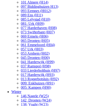
101 Almere (H14)
097 Biddinghuizen H13)
093 Eemnes (H012)
089 Ens (H11)
085 Lelystad (H10)
081: Urk (H09)
077 Harderhaven (H08)
073 Swifterbant (H07)
069 Ermelo (H06)
065 Dronten (H05)
061 Emmeloord (H04)
057 Urk (H03)
053 Arnhem (H02)
045 Dronten (H00)
041 Harderwijk (H99)
037 Ramspol (H98)
033 Lierderholthuis (H97)
017 Harderwijk (H93)
013 Roggebotsluis (H92)
009: Enkhuizen (H91)
005: Kampen (H90)
Winter
146 Nagele (W25)
142 Dronten (W24)
138: Vught (W23)