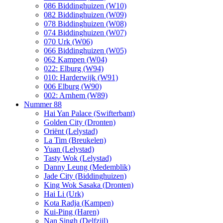
086 Biddinghuizen (W10)
082 Biddinghuizen (W09)
078 Biddinghuizen (W08)
074 Biddinghuizen (W07)
070 Urk (W06)
066 Biddinghuizen (W05)
062 Kampen (W04)
022: Elburg (W94)
010: Harderwijk (W91)
006 Elburg (W90)
002: Arnhem (W89)
Nummer 88
Hai Yan Palace (Swifterbant)
Golden City (Dronten)
Oriënt (Lelystad)
La Tim (Breukelen)
Yuan (Lelystad)
Tasty Wok (Lelystad)
Danny Leung (Medemblik)
Jade City (Biddinghuizen)
King Wok Sasaka (Dronten)
Hai Li (Urk)
Kota Radja (Kampen)
Kui-Ping (Haren)
Nan Singh (Delfzijl)