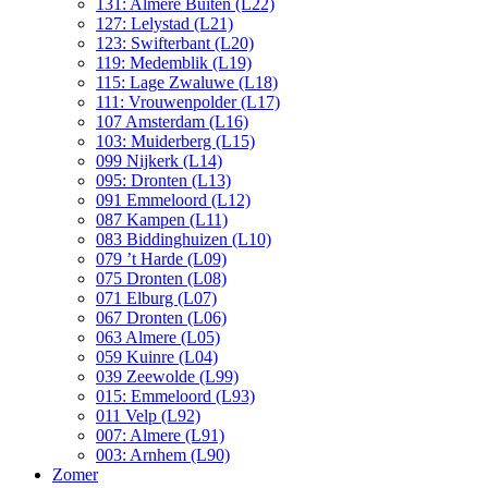
131: Almere Buiten (L22)
127: Lelystad (L21)
123: Swifterbant (L20)
119: Medemblik (L19)
115: Lage Zwaluwe (L18)
111: Vrouwenpolder (L17)
107 Amsterdam (L16)
103: Muiderberg (L15)
099 Nijkerk (L14)
095: Dronten (L13)
091 Emmeloord (L12)
087 Kampen (L11)
083 Biddinghuizen (L10)
079 ’t Harde (L09)
075 Dronten (L08)
071 Elburg (L07)
067 Dronten (L06)
063 Almere (L05)
059 Kuinre (L04)
039 Zeewolde (L99)
015: Emmeloord (L93)
011 Velp (L92)
007: Almere (L91)
003: Arnhem (L90)
Zomer