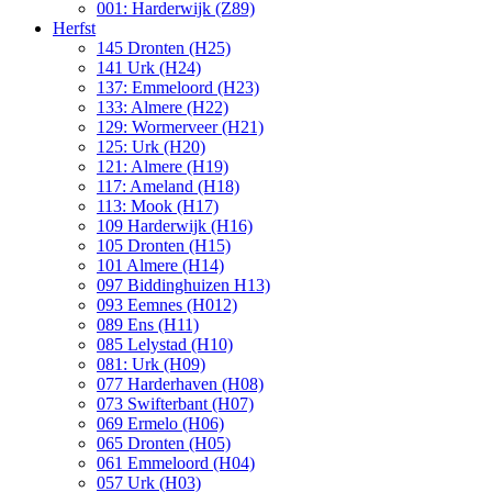
001: Harderwijk (Z89)
Herfst
145 Dronten (H25)
141 Urk (H24)
137: Emmeloord (H23)
133: Almere (H22)
129: Wormerveer (H21)
125: Urk (H20)
121: Almere (H19)
117: Ameland (H18)
113: Mook (H17)
109 Harderwijk (H16)
105 Dronten (H15)
101 Almere (H14)
097 Biddinghuizen H13)
093 Eemnes (H012)
089 Ens (H11)
085 Lelystad (H10)
081: Urk (H09)
077 Harderhaven (H08)
073 Swifterbant (H07)
069 Ermelo (H06)
065 Dronten (H05)
061 Emmeloord (H04)
057 Urk (H03)