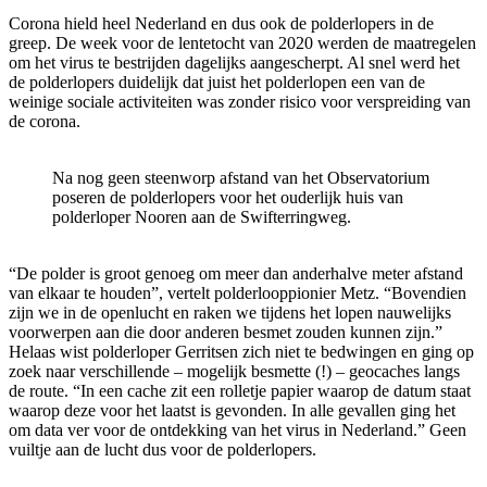
Corona hield heel Nederland en dus ook de polderlopers in de
greep. De week voor de lentetocht van 2020 werden de maatregelen
om het virus te bestrijden dagelijks aangescherpt. Al snel werd het
de polderlopers duidelijk dat juist het polderlopen een van de
weinige sociale activiteiten was zonder risico voor verspreiding van
de corona.
Na nog geen steenworp afstand van het Observatorium
poseren de polderlopers voor het ouderlijk huis van
polderloper Nooren aan de Swifterringweg.
“De polder is groot genoeg om meer dan anderhalve meter afstand
van elkaar te houden”, vertelt polderlooppionier Metz. “Bovendien
zijn we in de openlucht en raken we tijdens het lopen nauwelijks
voorwerpen aan die door anderen besmet zouden kunnen zijn.”
Helaas wist polderloper Gerritsen zich niet te bedwingen en ging op
zoek naar verschillende – mogelijk besmette (!) – geocaches langs
de route. “In een cache zit een rolletje papier waarop de datum staat
waarop deze voor het laatst is gevonden. In alle gevallen ging het
om data ver voor de ontdekking van het virus in Nederland.” Geen
vuiltje aan de lucht dus voor de polderlopers.