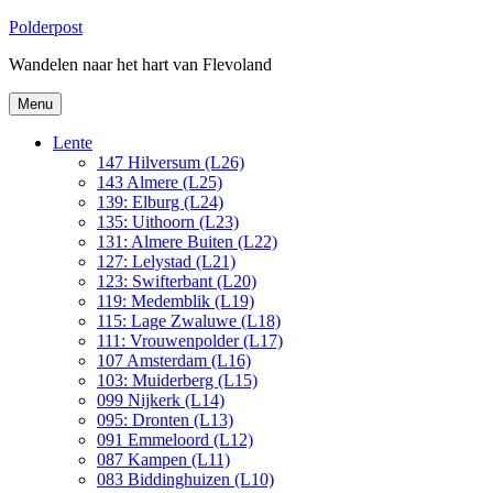
Ga
Polderpost
naar
Wandelen naar het hart van Flevoland
de
inhoud
Menu
Lente
147 Hilversum (L26)
143 Almere (L25)
139: Elburg (L24)
135: Uithoorn (L23)
131: Almere Buiten (L22)
127: Lelystad (L21)
123: Swifterbant (L20)
119: Medemblik (L19)
115: Lage Zwaluwe (L18)
111: Vrouwenpolder (L17)
107 Amsterdam (L16)
103: Muiderberg (L15)
099 Nijkerk (L14)
095: Dronten (L13)
091 Emmeloord (L12)
087 Kampen (L11)
083 Biddinghuizen (L10)