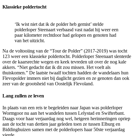
Klassieke poldertocht
‘Ik wist niet dat ik de polder heb gemist’ stelde
polderloper Steenaart verbaasd vast nadat hij weer een
paar kilometer rechtdoor had gelopen en genoten had
van het uitzicht.
Na de voltooiing van de “Tour de Polder” (2017-2019) was tocht
123 weer een klassieke poldertocht. Polderloper Steenaart slenterde
over de kaarsrechte wegen en keek tevreden uit over de nog kale
akkers. “Niet gedacht dat ik dit zou missen. Het voelt als
thuiskomen.” De laatste twaalf tochten hadden de wandelaars hun
Flevopolder immers niet bij daglicht gezien en ze genoten dan ook
zeer van de grootsheid van Oostelijk Flevoland.
Lang zullen ze leven
In plaats van een reis te begeleiden naar Japan was polderloper
Wormgoor nu aan het wandelen tussen Lelystad en Swifterbant.
Daags voor haar verjaardag nog wel, hetgeen herinneringen opriep
aan de tocht van dertien jaar geleden toen ze tussen Elburg en
Biddinghuizen samen met de polderlopers haar 50ste verjaardag
vierde.