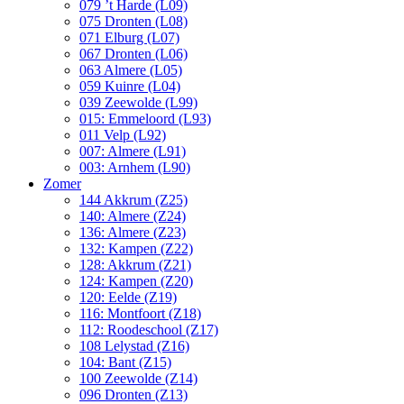
079 ’t Harde (L09)
075 Dronten (L08)
071 Elburg (L07)
067 Dronten (L06)
063 Almere (L05)
059 Kuinre (L04)
039 Zeewolde (L99)
015: Emmeloord (L93)
011 Velp (L92)
007: Almere (L91)
003: Arnhem (L90)
Zomer
144 Akkrum (Z25)
140: Almere (Z24)
136: Almere (Z23)
132: Kampen (Z22)
128: Akkrum (Z21)
124: Kampen (Z20)
120: Eelde (Z19)
116: Montfoort (Z18)
112: Roodeschool (Z17)
108 Lelystad (Z16)
104: Bant (Z15)
100 Zeewolde (Z14)
096 Dronten (Z13)