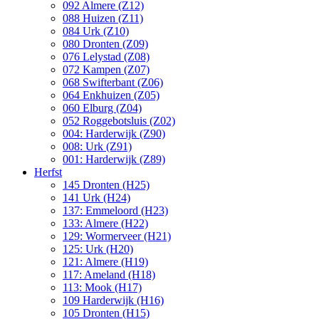
092 Almere (Z12)
088 Huizen (Z11)
084 Urk (Z10)
080 Dronten (Z09)
076 Lelystad (Z08)
072 Kampen (Z07)
068 Swifterbant (Z06)
064 Enkhuizen (Z05)
060 Elburg (Z04)
052 Roggebotsluis (Z02)
004: Harderwijk (Z90)
008: Urk (Z91)
001: Harderwijk (Z89)
Herfst
145 Dronten (H25)
141 Urk (H24)
137: Emmeloord (H23)
133: Almere (H22)
129: Wormerveer (H21)
125: Urk (H20)
121: Almere (H19)
117: Ameland (H18)
113: Mook (H17)
109 Harderwijk (H16)
105 Dronten (H15)