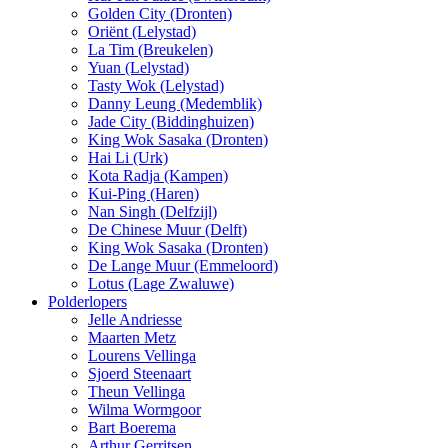
Golden City (Dronten)
Oriënt (Lelystad)
La Tim (Breukelen)
Yuan (Lelystad)
Tasty Wok (Lelystad)
Danny Leung (Medemblik)
Jade City (Biddinghuizen)
King Wok Sasaka (Dronten)
Hai Li (Urk)
Kota Radja (Kampen)
Kui-Ping (Haren)
Nan Singh (Delfzijl)
De Chinese Muur (Delft)
King Wok Sasaka (Dronten)
De Lange Muur (Emmeloord)
Lotus (Lage Zwaluwe)
Polderlopers
Jelle Andriesse
Maarten Metz
Lourens Vellinga
Sjoerd Steenaart
Theun Vellinga
Wilma Wormgoor
Bart Boerema
Arthur Gerritsen