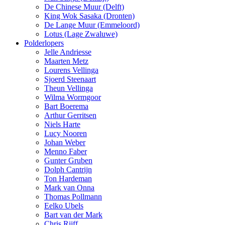
De Chinese Muur (Delft)
King Wok Sasaka (Dronten)
De Lange Muur (Emmeloord)
Lotus (Lage Zwaluwe)
Polderlopers
Jelle Andriesse
Maarten Metz
Lourens Vellinga
Sjoerd Steenaart
Theun Vellinga
Wilma Wormgoor
Bart Boerema
Arthur Gerritsen
Niels Harte
Lucy Nooren
Johan Weber
Menno Faber
Gunter Gruben
Dolph Cantrijn
Ton Hardeman
Mark van Onna
Thomas Pollmann
Eelko Ubels
Bart van der Mark
Chris Rijff