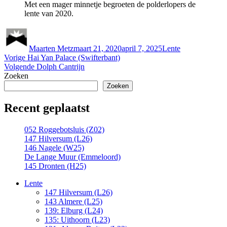
Met een mager minnetje begroeten de polderlopers de
lente van 2020.
Auteur
Geplaatst
Categorieën
op
Maarten Metz
maart 21, 2020
april 7, 2025
Lente
Bericht
Vorig
Vorige
Hai Yan Palace (Swifterbant)
bericht:
Volgend
Volgende
Dolph Cantrijn
navigatie
bericht:
Zoeken
Zoeken
Recent geplaatst
052 Roggebotsluis (Z02)
147 Hilversum (L26)
146 Nagele (W25)
De Lange Muur (Emmeloord)
145 Dronten (H25)
Lente
147 Hilversum (L26)
143 Almere (L25)
139: Elburg (L24)
135: Uithoorn (L23)