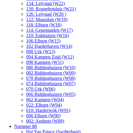
134: Lelystad (W22)
130: Roggebotsluis (W21)
126: Lelystad (W20 )
122: Maassluis (W19)
118: Elburg (W18)
114: Genemuiden (W17)
110: Enkhuizen (W16)
106 Elburg (W15)
102 Harderhaven (W14)
098 Urk (W13)
094 Kampen Zuid (W12)
090 Kampen (W11)
086 Biddinghuizen (W10)
082 Biddinghuizen (W09)
078 Biddinghuizen (W08)
074 Biddinghuizen (W07)
070 Urk (W06)
066 Biddinghuizen (W05)
062 Kampen (W04)
022: Elburg (W94)
010: Harderwijk (W91)
006 Elburg (W90)
002: Arnhem (W89)
Nummer 88
Hai Yan Palace (Swifterbant)