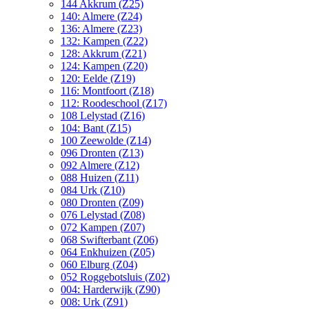
144 Akkrum (Z25)
140: Almere (Z24)
136: Almere (Z23)
132: Kampen (Z22)
128: Akkrum (Z21)
124: Kampen (Z20)
120: Eelde (Z19)
116: Montfoort (Z18)
112: Roodeschool (Z17)
108 Lelystad (Z16)
104: Bant (Z15)
100 Zeewolde (Z14)
096 Dronten (Z13)
092 Almere (Z12)
088 Huizen (Z11)
084 Urk (Z10)
080 Dronten (Z09)
076 Lelystad (Z08)
072 Kampen (Z07)
068 Swifterbant (Z06)
064 Enkhuizen (Z05)
060 Elburg (Z04)
052 Roggebotsluis (Z02)
004: Harderwijk (Z90)
008: Urk (Z91)