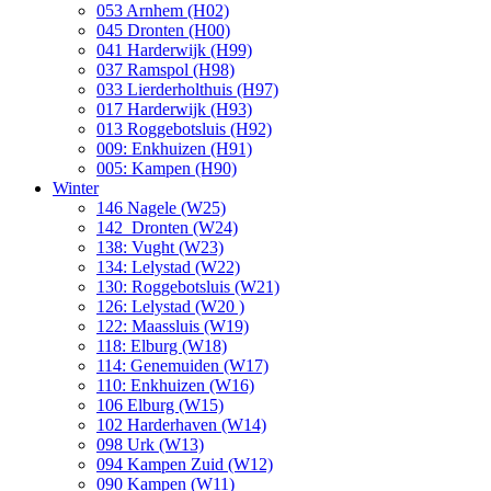
053 Arnhem (H02)
045 Dronten (H00)
041 Harderwijk (H99)
037 Ramspol (H98)
033 Lierderholthuis (H97)
017 Harderwijk (H93)
013 Roggebotsluis (H92)
009: Enkhuizen (H91)
005: Kampen (H90)
Winter
146 Nagele (W25)
142 Dronten (W24)
138: Vught (W23)
134: Lelystad (W22)
130: Roggebotsluis (W21)
126: Lelystad (W20 )
122: Maassluis (W19)
118: Elburg (W18)
114: Genemuiden (W17)
110: Enkhuizen (W16)
106 Elburg (W15)
102 Harderhaven (W14)
098 Urk (W13)
094 Kampen Zuid (W12)
090 Kampen (W11)